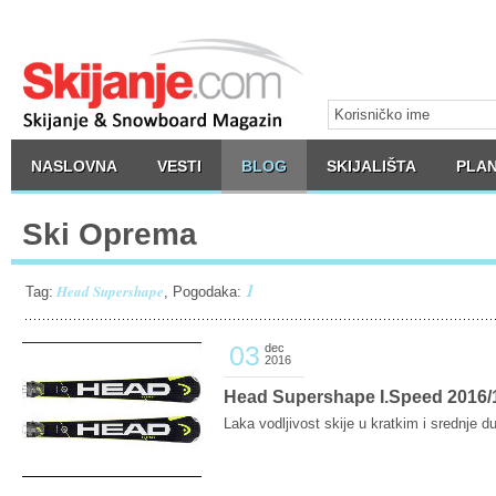
NASLOVNA
VESTI
BLOG
SKIJALIŠTA
PLAN
Ski Oprema
1
Head Supershape
Tag:
, Pogodaka:
03
dec
2016
Head Supershape I.Speed 2016/1
Laka vodljivost skije u kratkim i srednje 