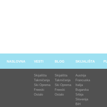
NASLOVNA
VESTI
BLOG
SKIJALIŠTA
P
Skijališta
Skijališta
Austrija
Takmičenja
Takmičenja
Francuska
Ski Oprema
Ski Oprema
Italija
Freeski
Freeski
Bugarska
Ostalo
Ostalo
Srbija
Slovenija
BiH