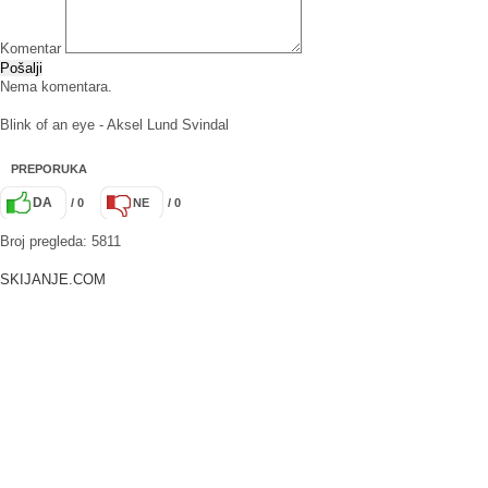
Komentar
Pošalji
Nema komentara.
Blink of an eye - Aksel Lund Svindal
PREPORUKA
DA
/ 0
NE
/ 0
Broj pregleda: 5811
SKIJANJE.COM