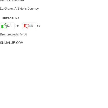
Nema komentara.
La Grave: A Skier's Journey
PREPORUKA
DA
/ 0
NE
/ 0
Broj pregleda: 5486
SKIJANJE.COM