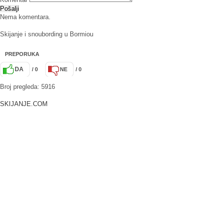
Pošalji
Nema komentara.
Skijanje i snoubording u Bormiou
PREPORUKA
DA
/ 0
NE
/ 0
Broj pregleda: 5916
SKIJANJE.COM