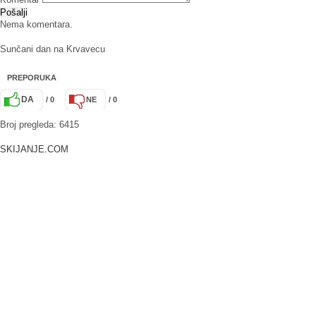
Pošalji
Nema komentara.
Sunčani dan na Krvavecu
PREPORUKA
DA
/ 0
NE
/ 0
Broj pregleda: 6415
SKIJANJE.COM