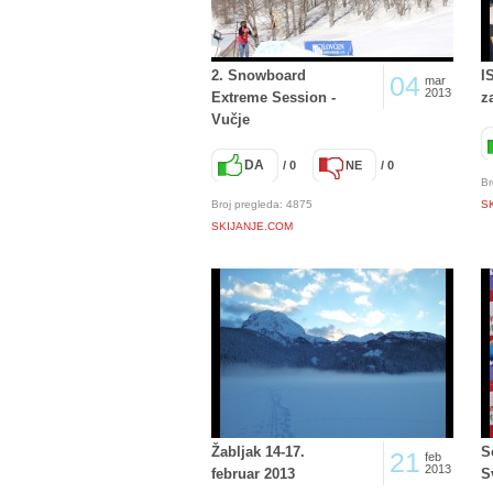
2. Snowboard
I
04
mar
2013
Extreme Session -
z
Vučje
DA
/ 0
NE
/ 0
Br
Broj pregleda: 4875
S
SKIJANJE.COM
Žabljak 14-17.
S
21
feb
2013
februar 2013
S