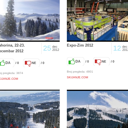
ahorina, 22-23.
Expo-Zim 2012
25
12
dec
dec
2012
201
ecembar 2012
DA
/ 0
NE
/ 0
DA
/ 0
NE
/ 0
Broj pregleda: 4801
oj pregleda: 3874
SKIJANJE.COM
KIJANJE.COM