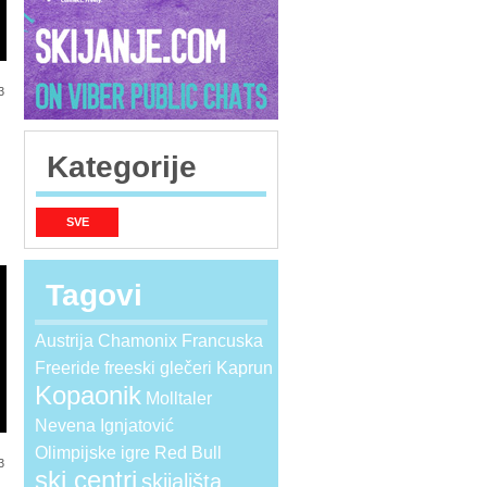
3
Kategorije
SVE
Tagovi
Austrija
Chamonix
Francuska
Freeride
freeski
glečeri
Kaprun
Kopaonik
Molltaler
Nevena Ignjatović
Olimpijske igre
Red Bull
3
ski centri
skijališta