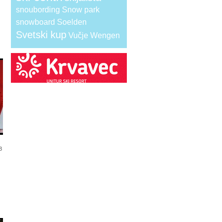
snoubording
Snow park
snowboard
Soelden
Svetski kup
Vučje
Wengen
3