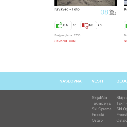
Krvavec - Foto
K
08
dec
2012
DA
/ 0
NE
/ 0
Broj pregleda: 3736
Br
SKIJANJE.COM
S
NASLOVNA
VESTI
BLO
Skijališta
Skijal
Takmičenja
Takmi
Ski Oprema
Ski O
Freeski
Freesk
Ostalo
Ostal