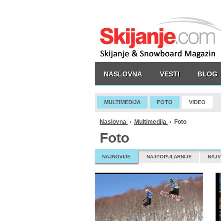
NASLOVNA
VESTI
BLOG
MULTIMEDIJA
FOTO
VIDEO
Naslovna
›
Multimedija
›
Foto
Foto
NAJNOVIJE
NAJPOPULARNIJE
NAJV