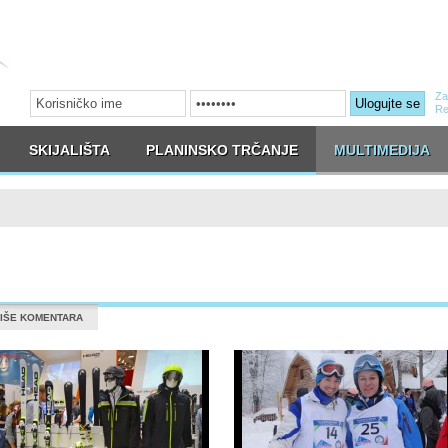
Za
Ulogujte se
Re
SKIJALIŠTA
PLANINSKO TRČANJE
MULTIMEDIJA
IŠE KOMENTARA