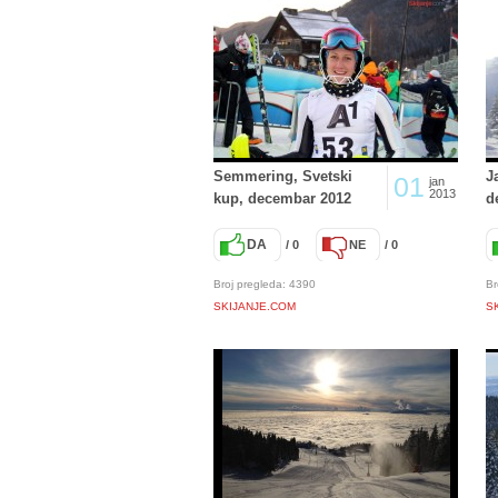
Semmering, Svetski
J
01
jan
2013
kup, decembar 2012
d
DA
/ 0
NE
/ 0
Broj pregleda: 4390
Br
SKIJANJE.COM
S