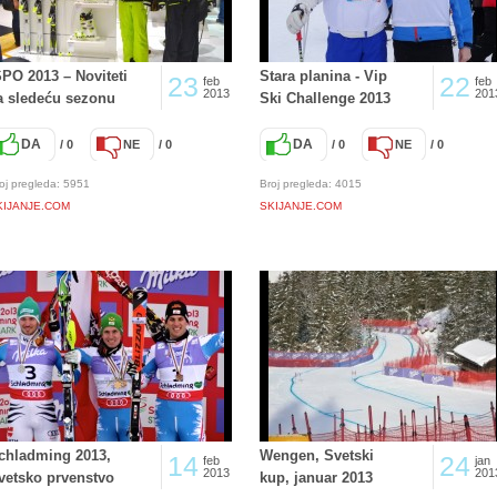
SPO 2013 – Noviteti
Stara planina - Vip
23
22
feb
feb
2013
201
a sledeću sezonu
Ski Challenge 2013
DA
DA
/ 0
NE
/ 0
/ 0
NE
/ 0
oj pregleda: 5951
Broj pregleda: 4015
KIJANJE.COM
SKIJANJE.COM
chladming 2013,
Wengen, Svetski
14
24
feb
jan
2013
201
vetsko prvenstvo
kup, januar 2013