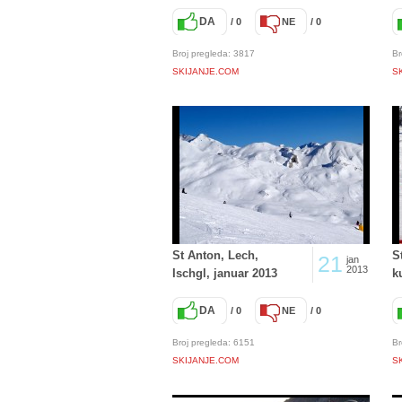
DA
/ 0
NE
/ 0
Broj pregleda: 3817
Br
SKIJANJE.COM
S
St Anton, Lech,
S
21
jan
2013
Ischgl, januar 2013
k
DA
/ 0
NE
/ 0
Broj pregleda: 6151
Br
SKIJANJE.COM
S