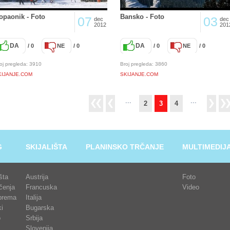
opaonik - Foto
Bansko - Foto
07
03
dec
dec
2012
201
DA
DA
/ 0
NE
/ 0
/ 0
NE
/ 0
oj pregleda: 3910
Broj pregleda: 3860
KIJANJE.COM
SKIJANJE.COM
...
...
2
3
4
G
SKIJALIŠTA
PLANINSKO TRČANJE
MULTIMEDIJ
išta
Austrija
Foto
čenja
Francuska
Video
prema
Italija
i
Bugarska
o
Srbija
Slovenija