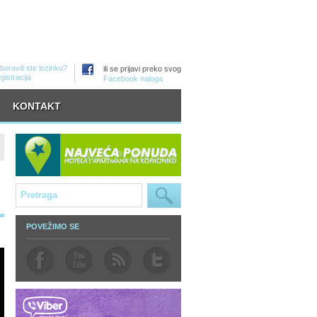
boravili ste lozinku?
ili se prijavi preko svog
gistracija
Facebook naloga
KONTAKT
POVEŽIMO SE