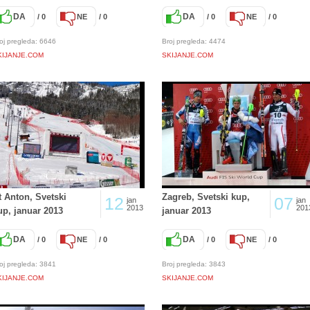
DA
DA
/ 0
NE
/ 0
/ 0
NE
/ 0
oj pregleda: 6646
Broj pregleda: 4474
KIJANJE.COM
SKIJANJE.COM
t Anton, Svetski
Zagreb, Svetski kup,
12
07
jan
jan
2013
201
up, januar 2013
januar 2013
DA
DA
/ 0
NE
/ 0
/ 0
NE
/ 0
oj pregleda: 3841
Broj pregleda: 3843
KIJANJE.COM
SKIJANJE.COM