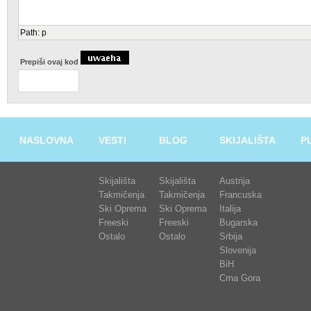
Path
:
p
Prepiši ovaj kod
NASLOVNA
VESTI
BLOG
SKIJALIŠTA
P
Skijališta
Skijališta
Austrija
Takmičenja
Takmičenja
Francuska
Ski Oprema
Ski Oprema
Italija
Freeski
Freeski
Bugarska
Ostalo
Ostalo
Srbija
Slovenija
BiH
Crna Gora