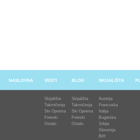
NASLOVNA
VESTI
BLOG
SKIJALIŠTA
P
Skijališta
Skijališta
Austrija
Takmičenja
Takmičenja
Francuska
Ski Oprema
Ski Oprema
Italija
Freeski
Freeski
Bugarska
Ostalo
Ostalo
Srbija
Slovenija
BiH