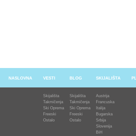
NASLOVNA
VESTI
BLOG
SKIJALIŠTA
P
Skijališta
Skijališta
Austrija
Takmičenja
Takmičenja
Francuska
Ski Oprema
Ski Oprema
Italija
Freeski
Freeski
Bugarska
Ostalo
Ostalo
Srbija
Slovenija
BiH