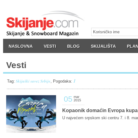
NASLOVNA
VESTI
BLOG
SKIJALIŠTA
PLAN
Vesti
1
Skijaški savez Srbije
Tag:
, Pogodaka:
05
mar
2015
Kopaonik domaćin Evropa kupa 
U najvećem srpskom ski centru 7. i 8. mar