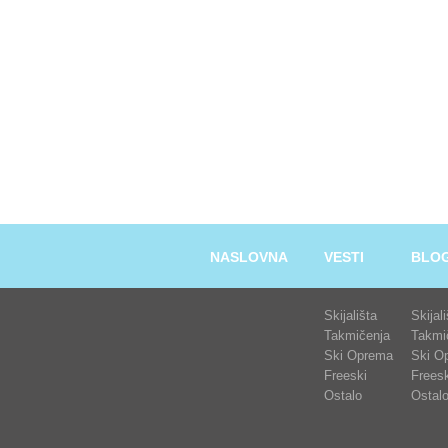
NASLOVNA
VESTI
BLO
Skijališta
Skijal
Takmičenja
Takmi
Ski Oprema
Ski O
Freeski
Freesk
Ostalo
Ostal