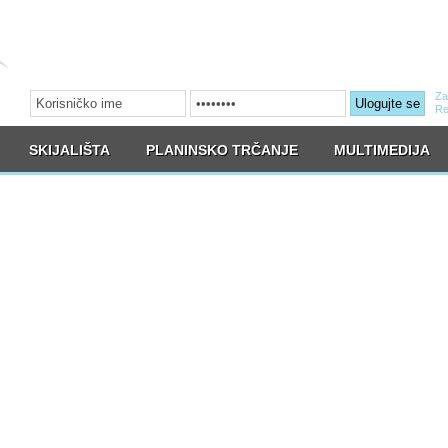
Za
Ulogujte se
Re
SKIJALIŠTA
PLANINSKO TRČANJE
MULTIMEDIJA