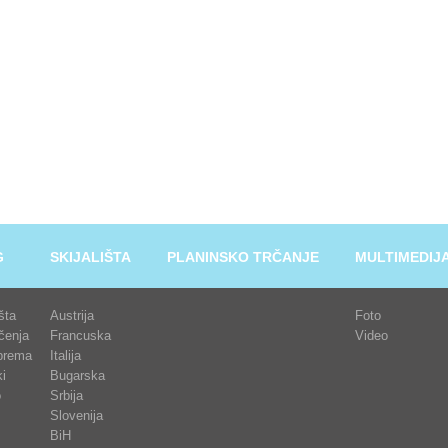
G
SKIJALIŠTA
PLANINSKO TRČANJE
MULTIMEDIJ
išta
Austrija
Foto
čenja
Francuska
Video
prema
Italija
i
Bugarska
o
Srbija
Slovenija
BiH