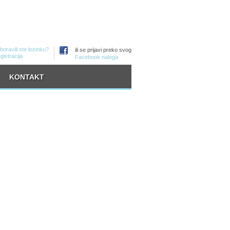
boravili ste lozinku?
ili se prijavi preko svog
gistracija
Facebook naloga
KONTAKT