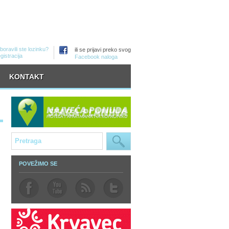
boravili ste lozinku?
ili se prijavi preko svog
gistracija
Facebook naloga
KONTAKT
POVEŽIMO SE