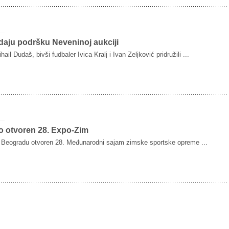
daju podršku Neveninoj aukciji
hail Dudaš, bivši fudbaler Ivica Kralj i Ivan Zeljković pridružili ...
o otvoren 28. Expo-Zim
 Beogradu otvoren 28. Međunarodni sajam zimske sportske opreme ...