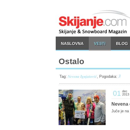
NASLOVNA
VESTI
BLOG
Ostalo
3
Nevena Ignjatović
Tag:
, Pogodaka:
01
dec
2013
Nevena 
Juče je na