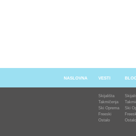
NASLOVNA
VESTI
BLO
Skijališta
Skijal
Takmičenja
Takmi
Ski Oprema
Ski O
Freeski
Freesk
Ostalo
Ostal