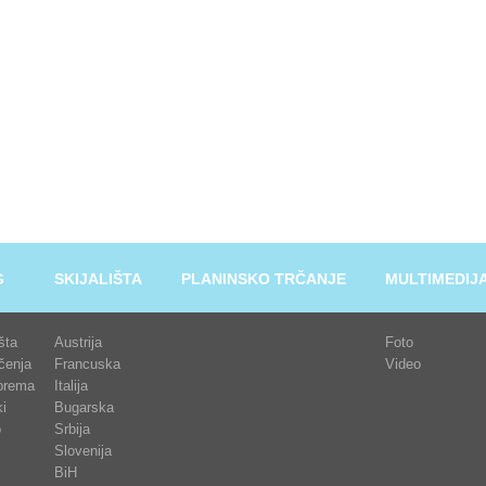
G
SKIJALIŠTA
PLANINSKO TRČANJE
MULTIMEDIJ
išta
Austrija
Foto
čenja
Francuska
Video
prema
Italija
i
Bugarska
o
Srbija
Slovenija
BiH