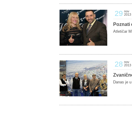
29
nov
2013
Poznati 
Atletičar Mi
28
nov
2013
Zvaničn
Danas je u