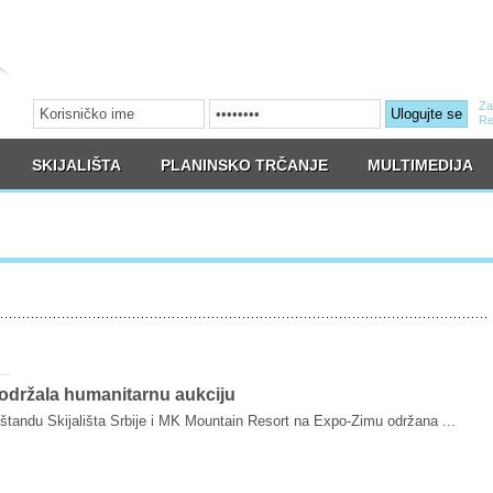
Za
Ulogujte se
Re
SKIJALIŠTA
PLANINSKO TRČANJE
MULTIMEDIJA
održala humanitarnu aukciju
 štandu Skijališta Srbije i MK Mountain Resort na Expo-Zimu održana ...