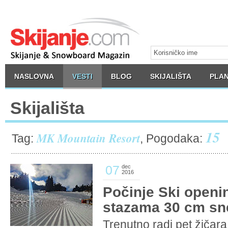
NASLOVNA
VESTI
BLOG
SKIJALIŠTA
PLAN
Skijališta
15
MK Mountain Resort
Tag:
, Pogodaka:
07
dec
2016
Počinje Ski openi
stazama 30 cm sn
Trenutno radi pet žičara