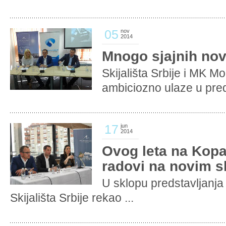
05
nov
2014
Mnogo sjajnih nov
Skijališta Srbije i MK M
ambiciozno ulaze u pred
17
jun
2014
Ovog leta na Kopa
radovi na novim sk
U sklopu predstavljanja 
Skijališta Srbije rekao ...