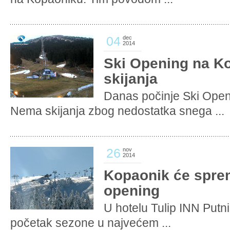
04
dec
2014
Ski Opening na K
skijanja
Danas počinje Ski Open
Nema skijanja zbog nedostatka snega ...
26
nov
2014
Kopaonik će spre
opening
U hotelu Tulip INN Putn
početak sezone u najvećem ...