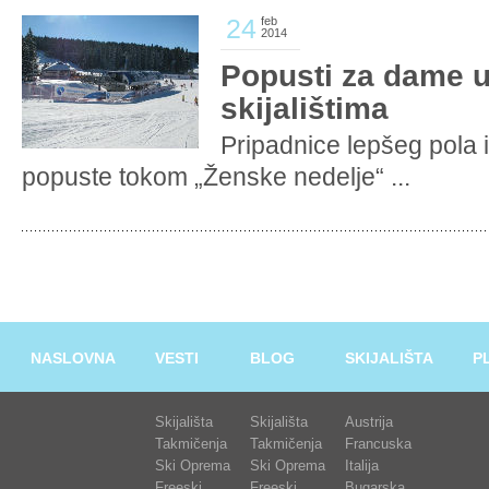
24
feb
2014
Popusti za dame 
skijalištima
Pripadnice lepšeg pola
popuste tokom „Ženske nedelje“ ...
NASLOVNA
VESTI
BLOG
SKIJALIŠTA
P
Skijališta
Skijališta
Austrija
Takmičenja
Takmičenja
Francuska
Ski Oprema
Ski Oprema
Italija
Freeski
Freeski
Bugarska