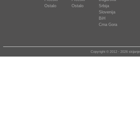
Ostalo
Ostalo
Srbija
Slovenija
BiH
Crna Gora
Copyright © 2012 - 2026 skija