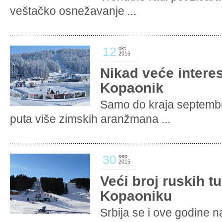
veštačko osnežavanje ...
12
okt
2016
Nikad veće intere
Kopaonik
Samo do kraja septembr
puta više zimskih aranžmana ...
30
sep
2015
Veći broj ruskih t
Kopaoniku
Srbija se i ove godine n