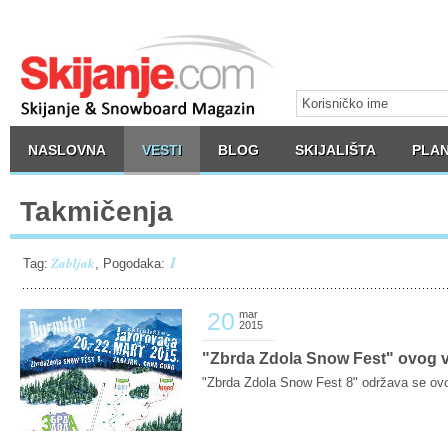
NASLOVNA
VESTI
BLOG
SKIJALIŠTA
PLAN
Takmičenja
1
Žabljak
Tag:
, Pogodaka:
20
mar
2015
"Zbrda Zdola Snow Fest" ovog v
"Zbrda Zdola Snow Fest 8" održava se ovog