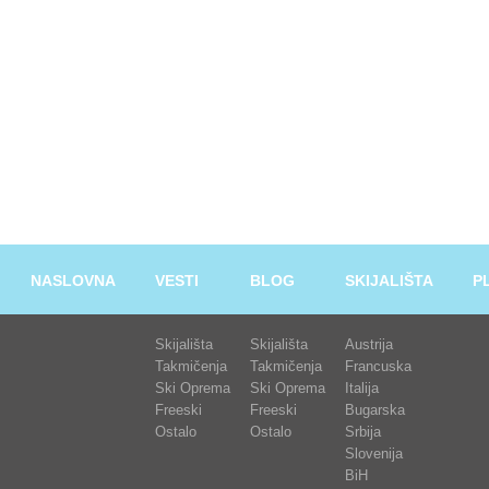
NASLOVNA
VESTI
BLOG
SKIJALIŠTA
P
Skijališta
Skijališta
Austrija
Takmičenja
Takmičenja
Francuska
Ski Oprema
Ski Oprema
Italija
Freeski
Freeski
Bugarska
Ostalo
Ostalo
Srbija
Slovenija
BiH