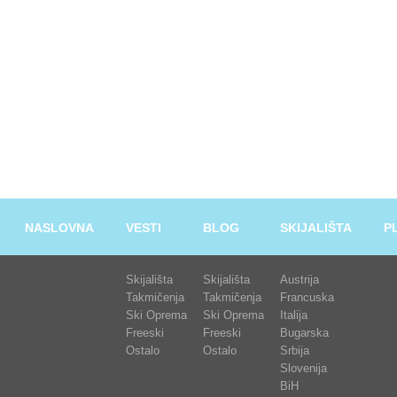
NASLOVNA
VESTI
BLOG
SKIJALIŠTA
P
Skijališta
Skijališta
Austrija
Takmičenja
Takmičenja
Francuska
Ski Oprema
Ski Oprema
Italija
Freeski
Freeski
Bugarska
Ostalo
Ostalo
Srbija
Slovenija
BiH