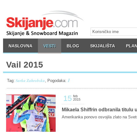
NASLOVNA
VESTI
BLOG
SKIJALIŠTA
PLAN
Vail 2015
1
Sarka Zahrobska
Tag:
, Pogodaka:
15
feb
2015
Mikaela Shiffrin odbranila titulu
Amerikanka ponovo osvojila zlato na Svet