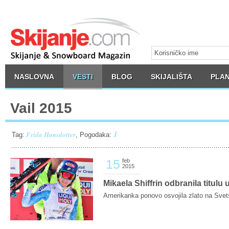
NASLOVNA
VESTI
BLOG
SKIJALIŠTA
PLAN
Vail 2015
1
Frida Hansdotter
Tag:
, Pogodaka:
15
feb
2015
Mikaela Shiffrin odbranila titulu
Amerikanka ponovo osvojila zlato na Svet