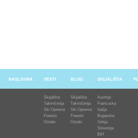
NASLOVNA
VESTI
BLOG
SKIJALIŠTA
P
Skijališta
Skijališta
Austrija
Takmičenja
Takmičenja
Francuska
Ski Oprema
Ski Oprema
Italija
Freeski
Freeski
Bugarska
Ostalo
Ostalo
Srbija
Slovenija
BiH