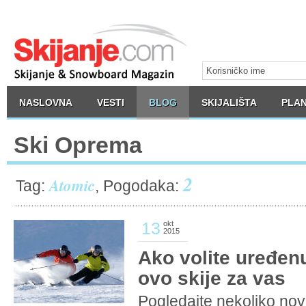
NASLOVNA
VESTI
BLOG
SKIJALIŠTA
PLAN
Ski Oprema
2
Atomic
Tag:
, Pogodaka:
13
okt
2015
Ako volite uređen
ovo skije za vas
Pogledajte nekoliko no