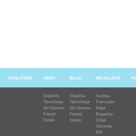
NASLOVNA
VESTI
BLOG
SKIJALIŠTA
P
Skijališta
Skijališta
Austrija
Takmičenja
Takmičenja
Francuska
Ski Oprema
Ski Oprema
Italija
Freeski
Freeski
Bugarska
Ostalo
Ostalo
Srbija
Slovenija
BiH