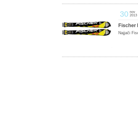
30
nov
2013
Fischer
Najjači Fis