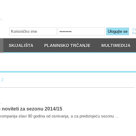
Za
Ulogujte se
Re
SKIJALIŠTA
PLANINSKO TRČANJE
MULTIMEDIJA
2
:
- noviteti za sezonu 2014/15
 kompanija slavi 90 godina od osnivanja, a za predstojeću sezonu ...