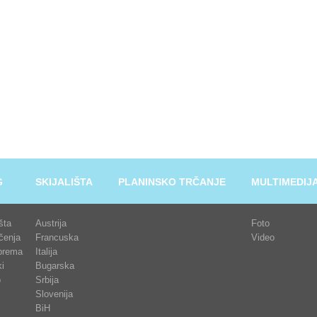
G
SKIJALIŠTA
PLANINSKO TRČANJE
MULTIMEDIJ
išta
Austrija
Foto
čenja
Francuska
Video
prema
Italija
i
Bugarska
o
Srbija
Slovenija
BiH