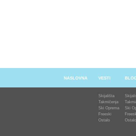
NASLOVNA
VESTI
BLO
Skijališta
Skijal
Takmičenja
Takmi
Ski Oprema
Ski O
Freeski
Freesk
Ostalo
Ostal