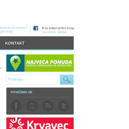
boravili ste lozinku?
ili se prijavi preko svog
gistracija
Facebook naloga
KONTAKT
POVEŽIMO SE