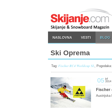
NASLOVNA
VESTI
BLOG
Ski Oprema
Fischer RC4 Worldcup SL
Tag:
, Pogodaka
05
jul
2014
Fischer 
Austrijska