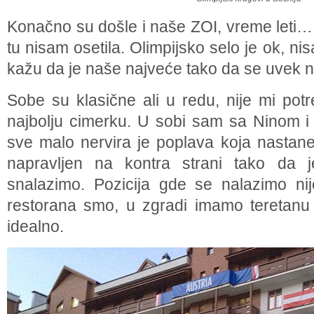
Konačno su došle i naše ZOI, vreme leti
tu nisam osetila. Olimpijsko selo je ok, ni
kažu da je naše najveće tako da se uvek 
Sobe su klasične ali u redu, nije mi pot
najbolju cimerku. U sobi sam sa Ninom i
sve malo nervira je poplava koja nastane
napravljen na kontra strani tako da 
snalazimo. Pozicija gde se nalazimo nije
restorana smo, u zgradi imamo teretanu
idealno.