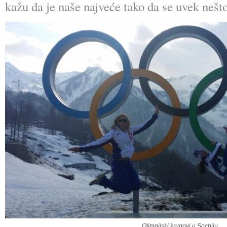
kažu da je naše najveće tako da se uvek nešt
Olimpijski krugovi u Sochiju