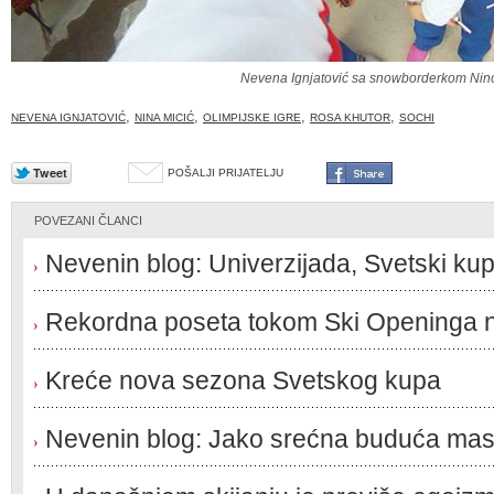
Nevena Ignjatović sa snowborderkom Nin
,
,
,
,
NEVENA IGNJATOVIĆ
NINA MICIĆ
OLIMPIJSKE IGRE
ROSA KHUTOR
SOCHI
POŠALJI PRIJATELJU
POVEZANI ČLANCI
Nevenin blog: Univerzijada, Svetski kup
Rekordna poseta tokom Ski Openinga 
Kreće nova sezona Svetskog kupa
Nevenin blog: Jako srećna buduća mast