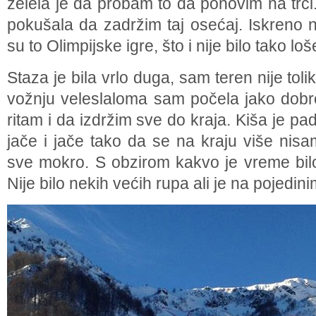
želela je da probam to da ponovim na trci
pokušala da zadržim taj osećaj. Iskreno 
su to Olimpijske igre, što i nije bilo tako loš
Staza je bila vrlo duga, sam teren nije tolik
vožnju veleslaloma sam počela jako dobr
ritam i da izdržim sve do kraja. Kiša je pa
jače i jače tako da se na kraju više nisa
sve mokro. S obzirom kakvo je vreme bilo,
Nije bilo nekih većih rupa ali je na pojedin