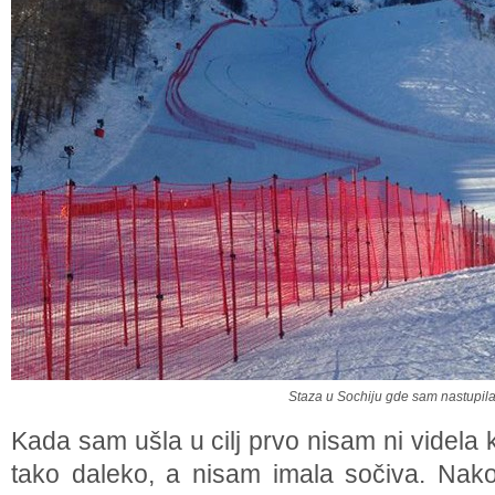
Staza u Sochiju gde sam nastupil
Kada sam ušla u cilj prvo nisam ni videla 
tako daleko, a nisam imala sočiva. Nakon