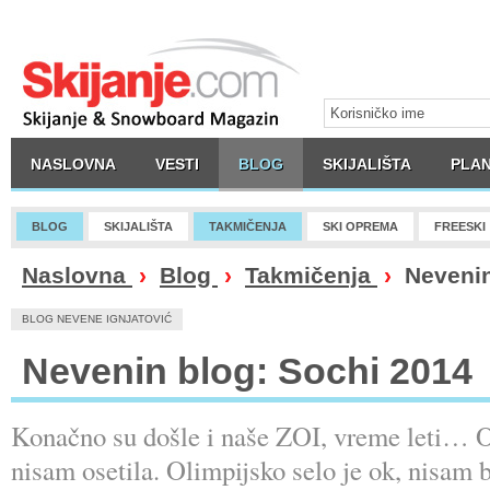
NASLOVNA
VESTI
BLOG
SKIJALIŠTA
PLAN
BLOG
SKIJALIŠTA
TAKMIČENJA
SKI OPREMA
FREESKI
Naslovna
›
Blog
›
Takmičenja
›
Nevenin
BLOG NEVENE IGNJATOVIĆ
Nevenin blog: Sochi 2014
Konačno su došle i naše ZOI, vreme leti… O
nisam osetila. Olimpijsko selo je ok, nisam b