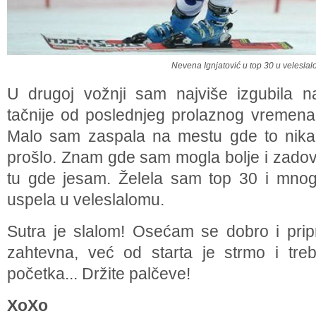
Nevena Ignjatović u top 30 u velesla
U drugoj vožnji sam najviše izgubila n
tačnije od poslednjeg prolaznog vremena 
Malo sam zaspala na mestu gde to nikak
prošlo. Znam gde sam mogla bolje i zadov
tu gde jesam. Želela sam top 30 i mno
uspela u veleslalomu.
Sutra je slalom! Osećam se dobro i pri
zahtevna, već od starta je strmo i tr
početka... Držite palčeve!
XoXo