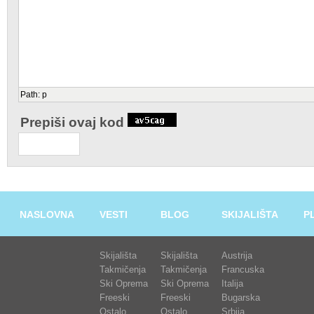
Path
:
p
Prepiši ovaj kod
NASLOVNA
VESTI
BLOG
SKIJALIŠTA
P
Skijališta
Skijališta
Austrija
Takmičenja
Takmičenja
Francuska
Ski Oprema
Ski Oprema
Italija
Freeski
Freeski
Bugarska
Ostalo
Ostalo
Srbija