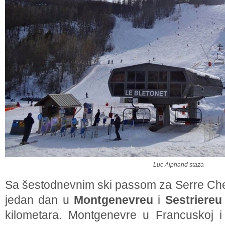
Luc Alphand staza
Sa šestodnevnim ski passom za Serre Chev
jedan dan u
Montgenevreu
i
Sestriereu
kilometara. Montgenevre u Francuskoj i S