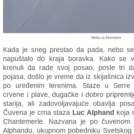
Meka za freeridere
Kada je sneg prestao da pada, nebo se i
napuštalo do kraja boravka. Kako se vr
krenuli da rade svoj posao, posle tri
pojasa, došlo je vreme da iz skijašnica iz
po uređenim terenima. Staze u Serre
crvene i plave, dugačke i dobro pripremlj
starija, ali zadovoljavajuće obavlja po
Čuvena je crna staza
Luc Alphand
koja 
Chantemerle. Nazvana je po čuvenom 
Alphandu, ukupnom pobedniku Svetskog k