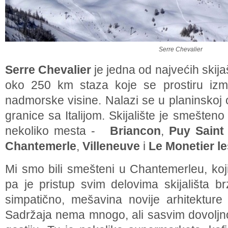
Serre Chevalier
Serre Chevalier
je jedna od najvećih skija
oko 250 km staza koje se prostiru iz
nadmorske visine. Nalazi se u planinskoj 
granice sa Italijom. Skijalište je smešteno
nekoliko mesta -
Briancon
,
Puy Saint
Chantemerle
,
Villeneuve
i
Le Monetier l
Mi smo bili smešteni u Chantemerleu, koji
pa je pristup svim delovima skijališta b
simpatično, mešavina novije arhitekture i
Sadržaja nema mnogo, ali sasvim dovoljno