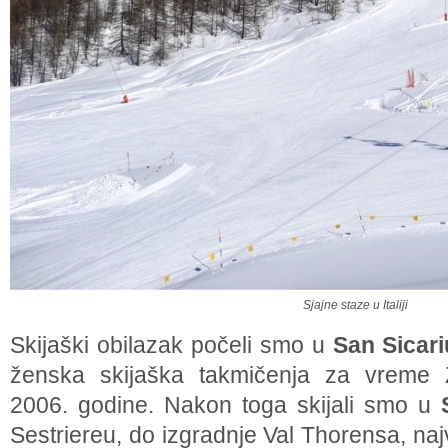
Sjajne staze u Italiji
Skijaški obilazak počeli smo u
San Sicari
ženska skijaška takmičenja za vreme Z
2006. godine. Nakon toga skijali smo u
Sestriereu, do izgradnje Val Thorensa, n