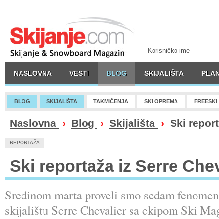
NASLOVNA
VESTI
BLOG
SKIJALIŠTA
PLAN
BLOG
SKIJALIŠTA
TAKMIČENJA
SKI OPREMA
FREESKI
Naslovna
›
Blog
›
Skijališta
›
Ski report
REPORTAŽA
Ski reportaža iz Serre Che
Sredinom marta proveli smo sedam fenomen
skijalištu Serre Chevalier sa ekipom Ski Ma