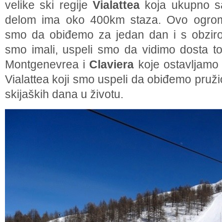
velike ski regije
Vialattea
koja ukupno sa 
delom ima oko 400km staza. Ovo ogromn
smo da obiđemo za jedan dan i s obzir
smo imali, uspeli smo da vidimo dosta to
Montgenevrea i
Claviera
koje ostavljamo 
Vialattea koji smo uspeli da obiđemo pruži
skijaških dana u životu.