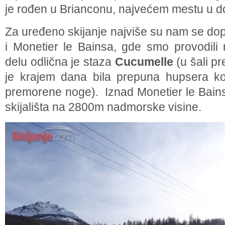
je rođen u Brianconu, najvećem mestu u do
Za uređeno skijanje najviše su nam se dop
i Monetier le Bainsa, gde smo provodil
delu odlična je staza
Cucumelle
(u šali p
je krajem dana bila prepuna hupsera ko
premorene noge). Iznad Monetier le Bainsa
skijališta na 2800m nadmorske visine.