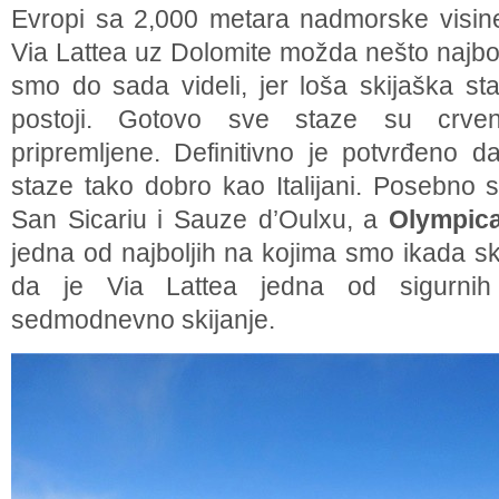
Evropi sa 2,000 metara nadmorske visine.
Via Lattea uz Dolomite možda nešto najbol
smo do sada videli, jer loša skijaška st
postoji. Gotovo sve staze su crvene
pripremljene. Definitivno je potvrđeno 
staze tako dobro kao Italijani. Posebno
San Sicariu i Sauze d’Oulxu, a
Olympic
jedna od najboljih na kojima smo ikada skij
da je Via Lattea jedna od sigurnih 
sedmodnevno skijanje.