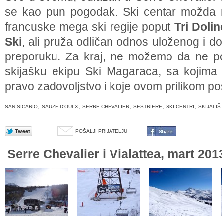
se kao pun pogodak. Ski centar možda ni
francuske mega ski regije poput
Tri Dolin
Ski
, ali pruža odličan odnos uloženog i do
preporuku. Za kraj, ne možemo da ne p
skijašku ekipu Ski Magaraca, sa kojima j
pravo zadovoljstvo i koje ovom prilikom p
,
,
,
,
,
SAN SICARIO
SAUZE D’OULX
SERRE CHEVALIER
SESTRIERE
SKI CENTRI
SKIJALIŠ
POŠALJI PRIJATELJU
Serre Chevalier i Vialattea, mart 201