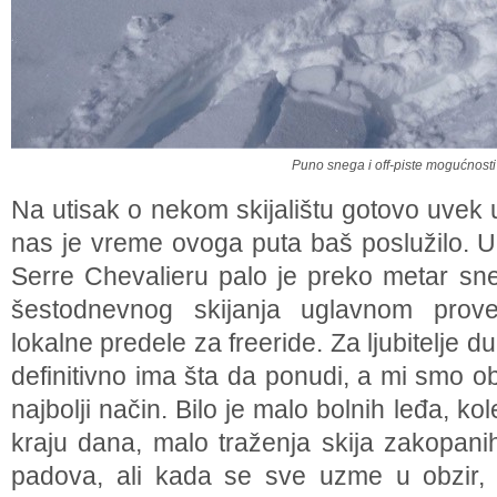
Puno snega i off-piste mogućnosti
Na utisak o nekom skijalištu gotovo uvek u
nas je vreme ovoga puta baš poslužilo. 
Serre Chevalieru palo je preko metar sn
šestodnevnog skijanja uglavnom provel
lokalne predele za freeride. Za ljubitelje 
definitivno ima šta da ponudi, a mi smo obi
najbolji način. Bilo je malo bolnih leđa, kol
kraju dana, malo traženja skija zakopa
padova, ali kada se sve uzme u obzir, t