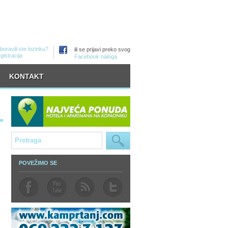
boravili ste lozinku?
ili se prijavi preko svog
gistracija
Facebook naloga
KONTAKT
POVEŽIMO SE