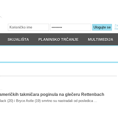
Za
Ulogujte se
Re
SKIJALIŠTA
PLANINSKO TRČANJE
MULTIMEDIJA
američkih takmičara poginula na glečeru Rettenbach
ack (20) i Bryce Astle (19) smrtno su nastradali od posledica ...