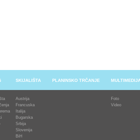
G
SKIJALIŠTA
PLANINSKO TRČANJE
MULTIMEDIJ
išta
Austrija
Foto
čenja
Francuska
Video
prema
Italija
i
Bugarska
o
Srbija
Slovenija
BiH