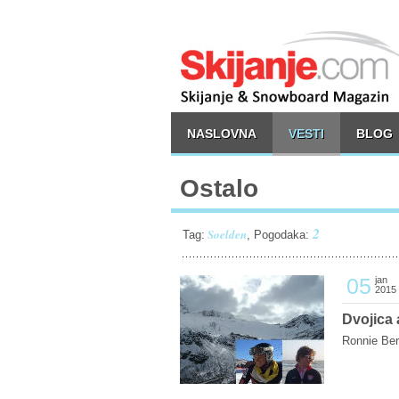
NASLOVNA
VESTI
BLOG
Ostalo
2
Soelden
Tag:
, Pogodaka:
05
jan
2015
Dvojica 
Ronnie Berl