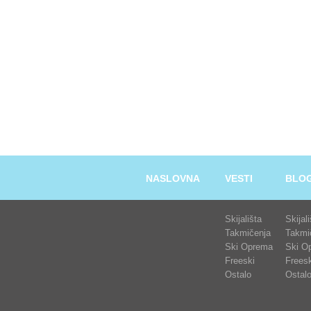
NASLOVNA
VESTI
BLO
Skijališta
Skijal
Takmičenja
Takmi
Ski Oprema
Ski O
Freeski
Freesk
Ostalo
Ostal