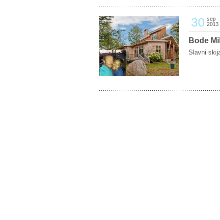
30
sep
2013
Bode Mil
Slavni skij