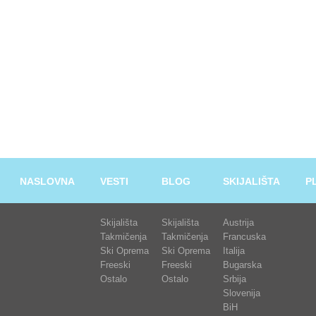
NASLOVNA
VESTI
BLOG
SKIJALIŠTA
P
Skijališta
Skijališta
Austrija
Takmičenja
Takmičenja
Francuska
Ski Oprema
Ski Oprema
Italija
Freeski
Freeski
Bugarska
Ostalo
Ostalo
Srbija
Slovenija
BiH