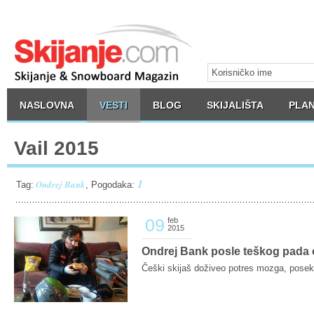
NASLOVNA
VESTI
BLOG
SKIJALIŠTA
PLAN
Vail 2015
1
Ondrej Bank
Tag:
, Pogodaka:
09
feb
2015
Ondrej Bank posle teškog pada o
Češki skijaš doživeo potres mozga, posekot