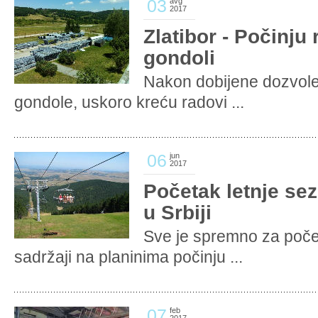
03
avg
2017
Zlatibor - Počinju
gondoli
Nakon dobijene dozvole
gondole, uskoro kreću radovi ...
06
jun
2017
Početak letnje se
u Srbiji
Sve je spremno za poče
sadržaji na planinima počinju ...
07
feb