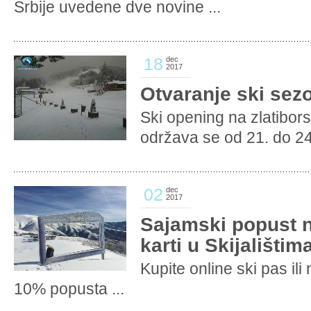
Srbije uvedene dve novine ...
18
dec
2017
Otvaranje ski sez
Ski opening na zlatibors
održava se od 21. do 24 
02
dec
2017
Sajamski popust n
karti u Skijalištim
Kupite online ski pas ili
10% popusta ...