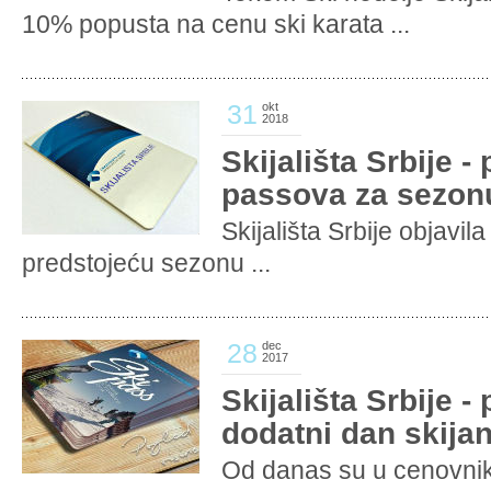
10% popusta na cenu ski karata ...
31
okt
2018
Skijališta Srbije -
passova za sezon
Skijališta Srbije objavi
predstojeću sezonu ...
28
dec
2017
Skijališta Srbije -
dodatni dan skijan
Od danas su u cenovniku