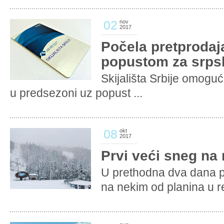
02
nov
2017
Počela pretprodaja
popustom za srpsk
Skijališta Srbije omoguć
u predsezoni uz popust ...
08
okt
2017
Prvi veći sneg na
U prethodna dva dana p
na nekim od planina u re