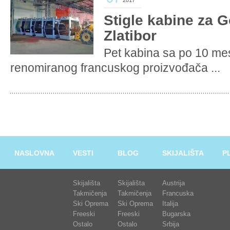
2017
Stigle kabine za 
Zlatibor
Pet kabina sa po 10 me
renomiranog francuskog proizvođača ...
NASLOVNA
VESTI
BLOG
SKIJALIŠTA
P
Skijališta
Skijališta
Austrija
Takmičenja
Takmičenja
Francuska
Ski Oprema
Ski Oprema
Italija
Freeski
Freeski
Bugarska
Ostalo
Ostalo
Srbija