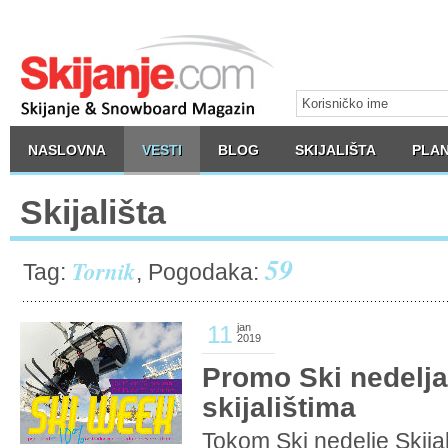
NASLOVNA
VESTI
BLOG
SKIJALIŠTA
PLAN
Skijališta
59
Tornik
Tag:
, Pogodaka:
11
jan
2019
Promo Ski nedelja
skijalištima
Tokom Ski nedelje Skijal