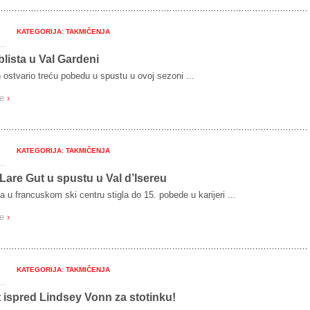
KATEGORIJA: TAKMIČENJA
blista u Val Gardeni
 ostvario treću pobedu u spustu u ovoj sezoni ...
še
›
KATEGORIJA: TAKMIČENJA
are Gut u spustu u Val d’Isereu
a u francuskom ski centru stigla do 15. pobede u karijeri ...
še
›
KATEGORIJA: TAKMIČENJA
 ispred Lindsey Vonn za stotinku!