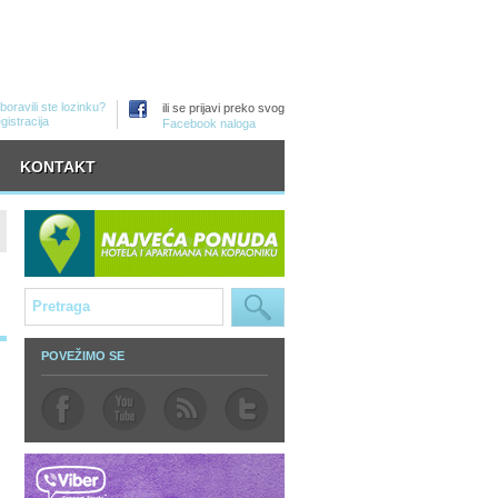
boravili ste lozinku?
ili se prijavi preko svog
gistracija
Facebook naloga
KONTAKT
POVEŽIMO SE