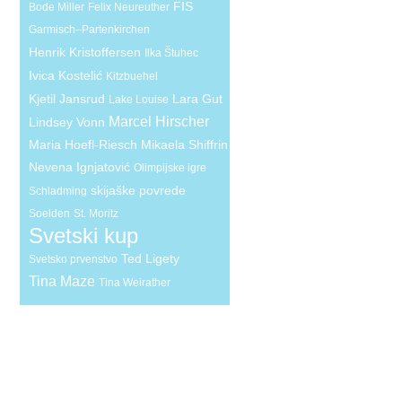
FIS
Bode Miller
Felix Neureuther
Garmisch–Partenkirchen
Henrik Kristoffersen
Ilka Štuhec
Ivica Kostelić
Kitzbuehel
Kjetil Jansrud
Lara Gut
Lake Louise
Marcel Hirscher
Lindsey Vonn
Maria Hoefl-Riesch
Mikaela Shiffrin
Nevena Ignjatović
Olimpijske igre
skijaške povrede
Schladming
Soelden
St. Moritz
Svetski kup
Ted Ligety
Svetsko prvenstvo
Tina Maze
Tina Weirather