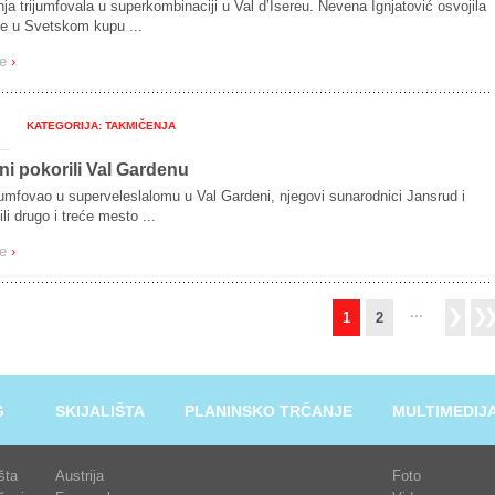
ja trijumfovala u superkombinaciji u Val d’Isereu. Nevena Ignjatović osvojila
e u Svetskom kupu ...
še
›
KATEGORIJA: TAKMIČENJA
i pokorili Val Gardenu
ijumfovao u superveleslalomu u Val Gardeni, njegovi sunarodnici Jansrud i
ili drugo i treće mesto ...
še
›
...
1
2
G
SKIJALIŠTA
PLANINSKO TRČANJE
MULTIMEDIJ
išta
Austrija
Foto