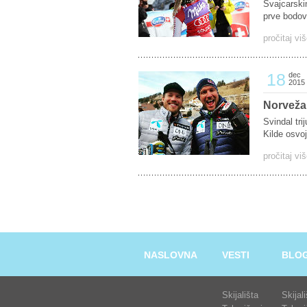
Švajcarskin
prve bodov
pročitaj vi
18
dec
2015
Norvežan
Svindal tr
Kilde osvoj
pročitaj vi
NASLOVNA
VESTI
BLO
Skijališta
Skijal