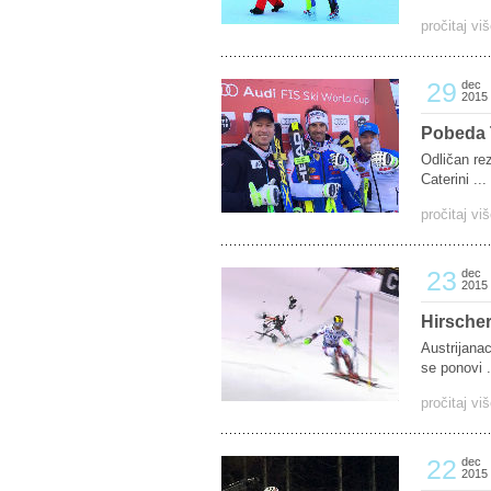
pročitaj vi
29
dec
2015
Pobeda 
Odličan re
Caterini ...
pročitaj vi
23
dec
2015
Hirscher
Austrijana
se ponovi .
pročitaj vi
22
dec
2015