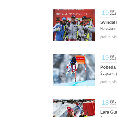
19
dec
2015
Svindal 
Norvežanin
pročitaj vi
19
dec
2015
Pobeda L
Švajcarkinj
pročitaj vi
18
dec
2015
Lara Gut