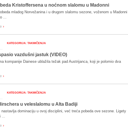
beda Kristoffersena u noćnom slalomu u Madonni
pobeda mladog Norvežanina i u drugom slalomu sezone, voženom u Madonni
o ...
še
›
KATEGORIJA: TAKMIČENJA
spasio vazdušni jastuk (VIDEO)
a kompanije Dainese ublažila težak pad Austrijanca, koji je polomio dva
še
›
KATEGORIJA: TAKMIČENJA
Hirschera u veleslalomu u Alta Badiji
 nastavlja dominaciju u ovoj disciplini, već treća pobeda ove sezone. Ligety
 ...
še
›