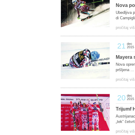
Nova po
Ubedljiva 
di Campigli
pročitaj vi
21
dec
2015
Mayera 
Nova oprem
pršljena ...
pročitaj vi
20
dec
2015
Trijumf 
Austrijanac
„tek“ četvrti
pročitaj vi