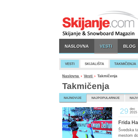
NASLOVNA
VESTI
BLOG
VESTI
SKIJALIŠTA
TAKMIČENJA
Naslovna
›
Vesti
›
Takmičenja
Takmičenja
NAJNOVIJE
NAJPOPULARNIJE
NAJV
29
dec
2015
Frida Ha
Švedska ta
mestom do r