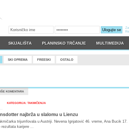
Za
Ulogujte se
Re
SKIJALIŠTA
PLANINSKO TRČANJE
MULTIMEDIJA
SKI OPREMA
FREESKI
OSTALO
IŠE KOMENTARA
KATEGORIJA: TAKMIČENJA
nsdotter najbrža u slalomu u Lienzu
kmičarka trijumfovala u Austriji. Nevena Ignjatović 46. vreme, Ana Bucik 17.
ezultata karijere ...