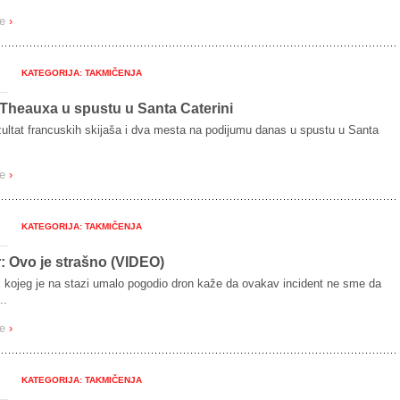
še
›
KATEGORIJA: TAKMIČENJA
Theauxa u spustu u Santa Caterini
zultat francuskih skijaša i dva mesta na podijumu danas u spustu u Santa
še
›
KATEGORIJA: TAKMIČENJA
: Ovo je strašno (VIDEO)
c kojeg je na stazi umalo pogodio dron kaže da ovakav incident ne sme da
..
še
›
KATEGORIJA: TAKMIČENJA