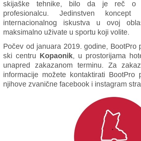
skijaške tehnike, bilo da je reč o r
profesionalcu. Jedinstven koncep
internacionalnog iskustva u ovoj ob
maksimalno uživate u sportu koji volite.
Počev od januara 2019. godine, BootPro pr
ski centru
Kopaonik
, u prostorijama ho
unapred zakazanom terminu. Za zakazi
informacije možete kontaktirati BootPro p
njihove zvanične facebook i instagram stra