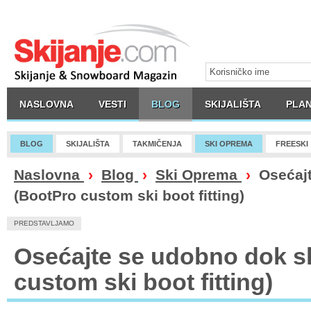
NASLOVNA
VESTI
BLOG
SKIJALIŠTA
PLAN
BLOG
SKIJALIŠTA
TAKMIČENJA
SKI OPREMA
FREESKI
Naslovna
›
Blog
›
Ski Oprema
›
Osećajt
(BootPro custom ski boot fitting)
PREDSTAVLJAMO
Osećajte se udobno dok sk
custom ski boot fitting)