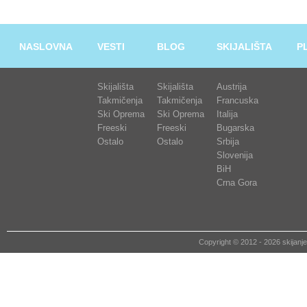
NASLOVNA
VESTI
BLOG
SKIJALIŠTA
P
Skijališta
Skijališta
Austrija
Takmičenja
Takmičenja
Francuska
Ski Oprema
Ski Oprema
Italija
Freeski
Freeski
Bugarska
Ostalo
Ostalo
Srbija
Slovenija
BiH
Crna Gora
Copyright © 2012 - 2026 skija