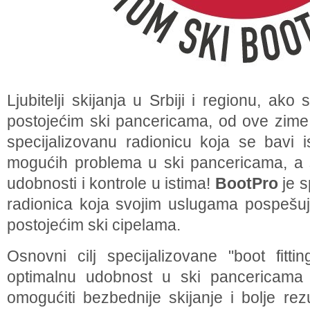
Ljubitelji skijanja u Srbiji i regionu, ako
postojećim ski pancericama, od ove zime 
specijalizovanu radionicu koja se bavi i
mogućih problema u ski pancericama, a s
udobnosti i kontrole u istima!
BootPro
je s
radionica koja svojim uslugama pospešuj
postojećim ski cipelama.
Osnovni cilj specijalizovane "boot fitti
optimalnu udobnost u ski pancericama 
omogućiti bezbednije skijanje i bolje rez