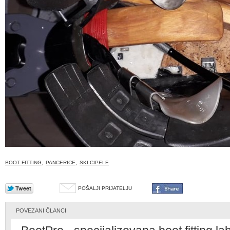
,
,
BOOT FITTING
PANCERICE
SKI CIPELE
POŠALJI PRIJATELJU
POVEZANI ČLANCI