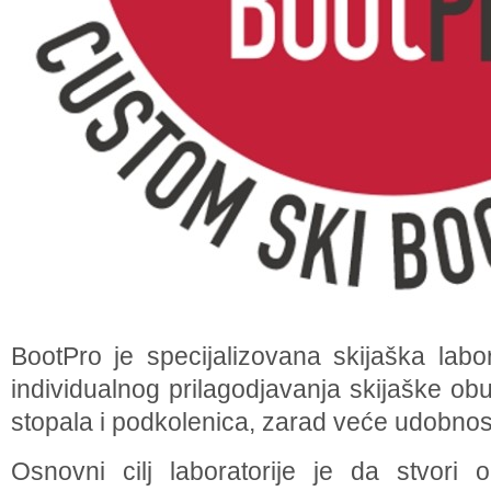
BootPro je specijalizovana skijaška labo
individualnog prilagodjavanja skijaške ob
stopala i podkolenica, zarad veće udobnosti
Osnovni cilj laboratorije je da stvori