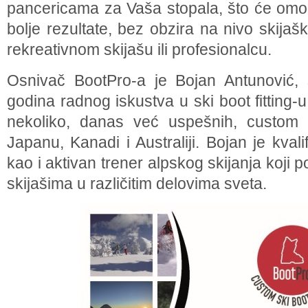
pancericama za Vaša stopala, što će omogu
bolje rezultate, bez obzira na nivo skijašk
rekreativnom skijašu ili profesionalcu.
Osnivač BootPro-a je Bojan Antunović, 
godina radnog iskustva u ski boot fitting-
nekoliko, danas već uspešnih, custom s
Japanu, Kanadi i Australiji. Bojan je kvali
kao i aktivan trener alpskog skijanja koji 
skijašima u različitim delovima sveta.