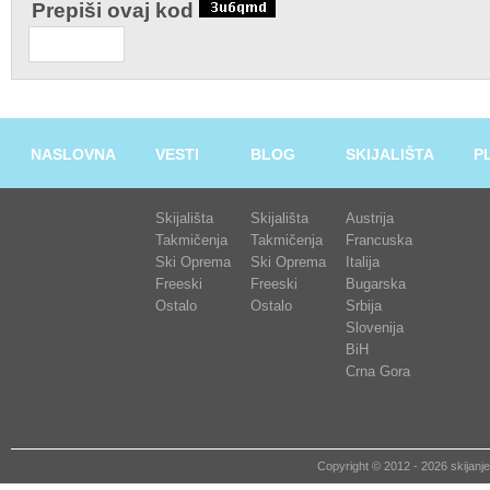
Prepiši ovaj kod
NASLOVNA
VESTI
BLOG
SKIJALIŠTA
P
Skijališta
Skijališta
Austrija
Takmičenja
Takmičenja
Francuska
Ski Oprema
Ski Oprema
Italija
Freeski
Freeski
Bugarska
Ostalo
Ostalo
Srbija
Slovenija
BiH
Crna Gora
Copyright © 2012 - 2026 skija