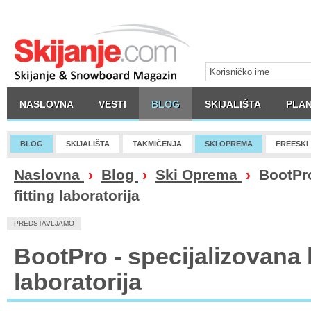
NASLOVNA
VESTI
BLOG
SKIJALIŠTA
PLAN
BLOG
SKIJALIŠTA
TAKMIČENJA
SKI OPREMA
FREESKI
Naslovna
›
Blog
›
Ski Oprema
›
BootPro 
fitting laboratorija
PREDSTAVLJAMO
BootPro - specijalizovana b
laboratorija