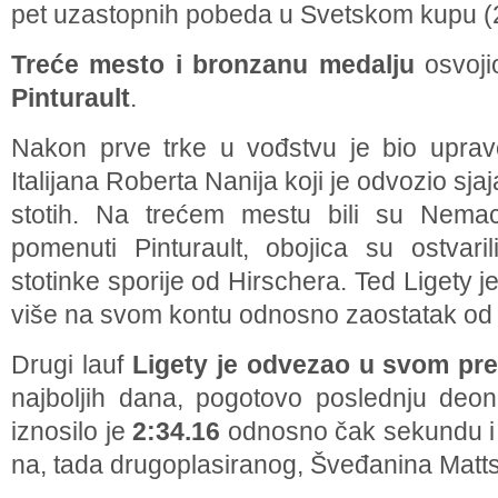
pet uzastopnih pobeda u Svetskom kupu (
Treće mesto i bronzanu medalju
osvojio
Pinturault
.
Nakon prve trke u vođstvu je bio uprav
Italijana Roberta Nanija koji je odvozio sj
stotih. Na trećem mestu bili su Nemac
pomenuti Pinturault, obojica su ostvar
stotinke sporije od Hirschera. Ted Ligety 
više na svom kontu odnosno zaostatak od 
Drugi lauf
Ligety je odvezao u svom pre
najboljih dana, pogotovo poslednju deo
iznosilo je
2:34.16
odnosno čak sekundu i 
na, tada drugoplasiranog, Šveđanina Matt