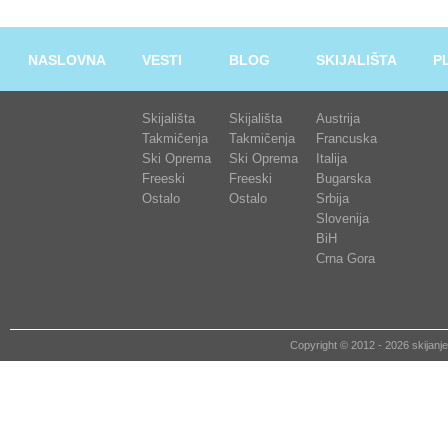
NASLOVNA
VESTI
BLOG
SKIJALIŠTA
P
Skijališta
Skijališta
Austrija
Takmičenja
Takmičenja
Francuska
Ski Oprema
Ski Oprema
Italija
Freeski
Freeski
Bugarska
Ostalo
Ostalo
Srbija
Slovenija
BiH
Crna Gora
Copyright © 2012 - 2026 skija