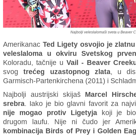
Najbolji veleslalomaši sveta u Beaver 
Amerikanac
Ted Ligety osvojio je zlatn
veleslaloma u okviru Svetskog prven
Koloradu, tačnije u
Vail - Beaver Creek
svog
trećeg uzastopnog zlata
, u dis
Garmisch-Partenkirchena (2011) i Schladm
Najbolji austrijski skijaš
Marcel Hirsch
srebra
. Iako je bio glavni favorit za naj
nije mogao protiv Ligetyja
koji je bio
drugom laufu. Nije ni čudo jer Amer
kombinacija Birds of Prey i Golden Eag