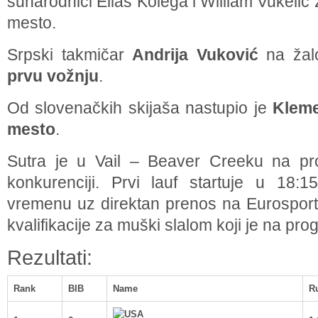
sunarodnici Elias Kolega i William Vukelić
mesto.
Srpski takmičar
Andrija Vuković
na žal
prvu vožnju
.
Od slovenačkih skijaša nastupio je
Klem
mesto
.
Sutra je u Vail – Beaver Creeku na pr
konkurenciji. Prvi lauf startuje u 18:
vremenu uz direktan prenos na Eurosportu
kvalifikacije za muški slalom koji je na pr
Rezultati:
Rank
BIB
Name
R