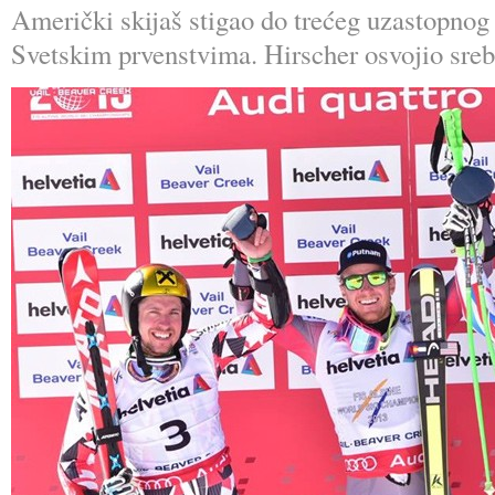
Američki skijaš stigao do trećeg uzastopnog
Svetskim prvenstvima. Hirscher osvojio srebr