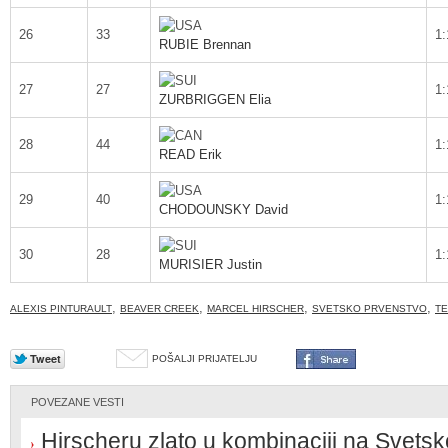
26
33
1:
RUBIE Brennan
27
27
1:
ZURBRIGGEN Elia
28
44
1:
READ Erik
29
40
1:
CHODOUNSKY David
30
28
1:
MURISIER Justin
,
,
,
,
ALEXIS PINTURAULT
BEAVER CREEK
MARCEL HIRSCHER
SVETSKO PRVENSTVO
TE
POŠALJI PRIJATELJU
POVEZANE VESTI
Hirscheru zlato u kombinaciji na Svets