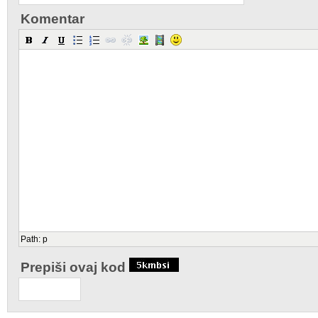
Komentar
Path
:
p
Prepiši ovaj kod