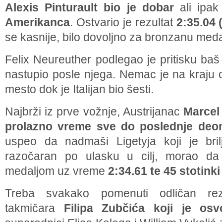
Alexis Pinturault bio je dobar
ali ipa
Amerikanca
. Ostvario je rezultat
2:35.04 
se kasnije, bilo dovoljno za bronzanu meda
Felix Neureuther podlegao je pritisku baš
nastupio posle njega. Nemac je na kraju 
mesto dok je Italijan bio šesti.
Najbrži iz prve vožnje, Austrijanac
Marcel
prolazno vreme sve do poslednje deo
uspeo da nadmaši Ligetyja koji je bril
razočaran po ulasku u cilj, morao da 
medaljom uz vreme
2:34.61 te 45 stotink
Treba svakako pomenuti odličan rez
takmičara
Filipa Zubčića koji je osv