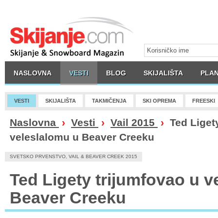
NASLOVNA
VESTI
BLOG
SKIJALIŠTA
PLAN
VESTI
SKIJALIŠTA
TAKMIČENJA
SKI OPREMA
FREESKI
Naslovna
›
Vesti
›
Vail 2015
›
Ted Ligety
veleslalomu u Beaver Creeku
SVETSKO PRVENSTVO, VAIL & BEAVER CREEK 2015
Ted Ligety trijumfovao u v
Beaver Creeku