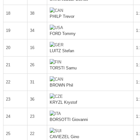
18
38
1:
PHILP Trevor
19
34
1:
FORD Tommy
20
16
1:
LUITZ Stefan
21
26
1:
TORSTI Samu
22
31
1:
BROWN Phil
23
36
1:
KRYZL Krystof
24
23
1:
BORSOTTI Giovanni
25
22
1:
CAVIEZEL Gino