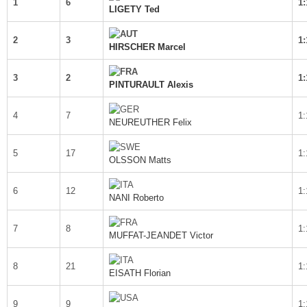
1
6
1:
LIGETY Ted
2
3
1:
HIRSCHER Marcel
3
2
1:
PINTURAULT Alexis
4
7
1:
NEUREUTHER Felix
5
17
1:
OLSSON Matts
6
12
1:
NANI Roberto
7
8
1:
MUFFAT-JEANDET Victor
8
21
1:
EISATH Florian
9
9
1: