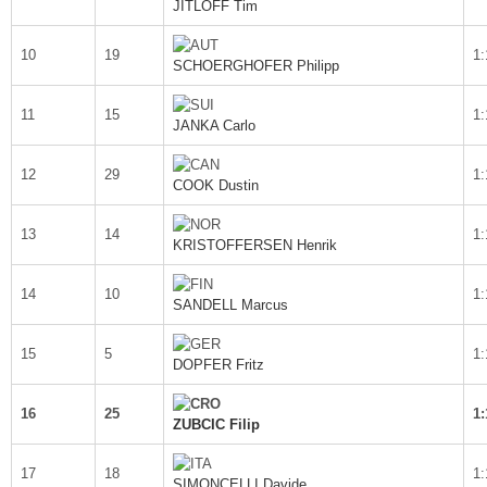
JITLOFF Tim
10
19
1:
SCHOERGHOFER Philipp
11
15
1:
JANKA Carlo
12
29
1:
COOK Dustin
13
14
1:
KRISTOFFERSEN Henrik
14
10
1:
SANDELL Marcus
15
5
1:
DOPFER Fritz
16
25
1:
ZUBCIC Filip
17
18
1:
SIMONCELLI Davide