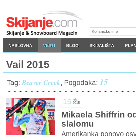
NASLOVNA
VESTI
BLOG
SKIJALIŠTA
PLAN
Vail 2015
15
Beaver Creek
Tag:
, Pogodaka:
15
feb
2015
Mikaela Shiffrin od
slalomu
Amerikanka ponovo osvo