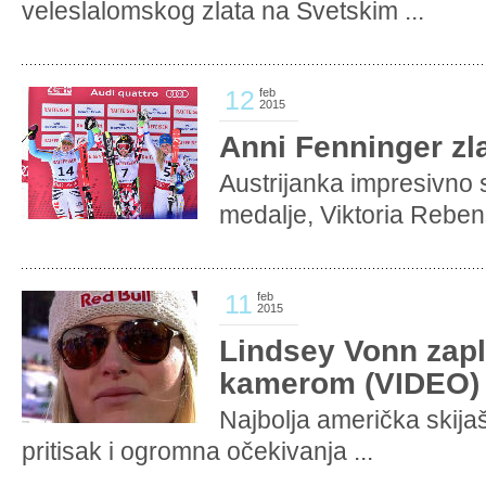
veleslalomskog zlata na Svetskim ...
12
feb
2015
Anni Fenninger zla
Austrijanka impresivno s
medalje, Viktoria Rebens
11
feb
2015
Lindsey Vonn zapl
kamerom (VIDEO)
Najbolja američka skijaš
pritisak i ogromna očekivanja ...