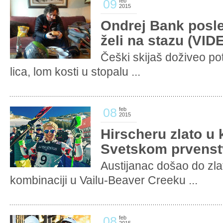
09
feb
2015
Ondrej Bank posle
želi na stazu (VID
Češki skijaš doživeo p
lica, lom kosti u stopalu ...
08
feb
2015
Hirscheru zlato u 
Svetskom prvens
Austijanac došao do zla
kombinaciji u Vailu-Beaver Creeku ...
08
feb