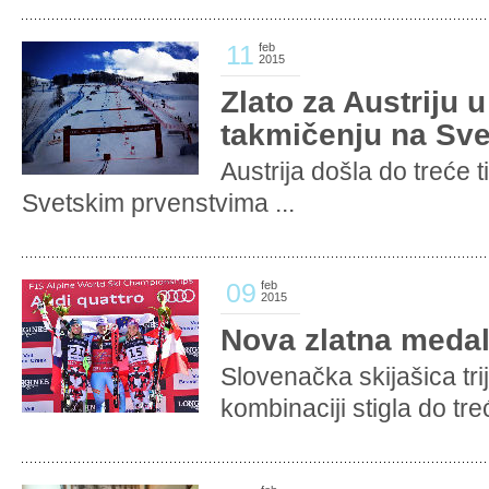
11
feb
2015
Zlato za Austriju 
takmičenju na Sv
Austrija došla do treće
Svetskim prvenstvima ...
09
feb
2015
Nova zlatna medal
Slovenačka skijašica tr
kombinaciji stigla do tre