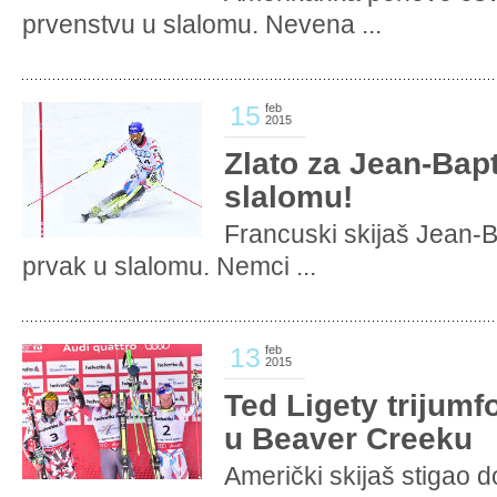
prvenstvu u slalomu. Nevena ...
15
feb
2015
Zlato za Jean-Bap
slalomu!
Francuski skijaš Jean-B
prvak u slalomu. Nemci ...
13
feb
2015
Ted Ligety trijum
u Beaver Creeku
Američki skijaš stigao 