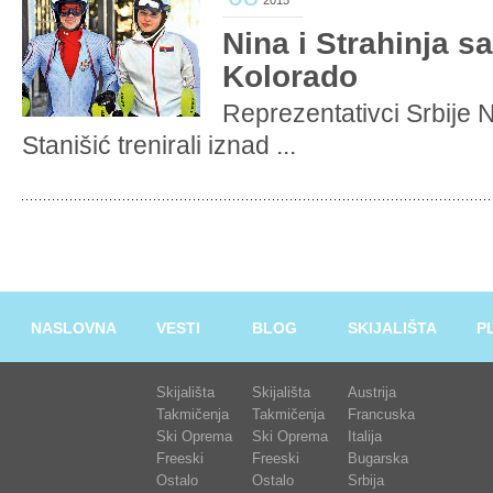
2015
Nina i Strahinja s
Kolorado
Reprezentativci Srbije N
Stanišić trenirali iznad ...
NASLOVNA
VESTI
BLOG
SKIJALIŠTA
P
Skijališta
Skijališta
Austrija
Takmičenja
Takmičenja
Francuska
Ski Oprema
Ski Oprema
Italija
Freeski
Freeski
Bugarska
Ostalo
Ostalo
Srbija