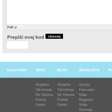
Path
:
p
Prepiši ovaj kod
NASLOVNA
VESTI
BLOG
SKIJALIŠTA
P
Skijališta
Skijališta
Austrija
Takmičenja
Takmičenja
Francuska
Ski Oprema
Ski Oprema
Italija
Freeski
Freeski
Bugarska
Ostalo
Ostalo
Srbija
Slovenija