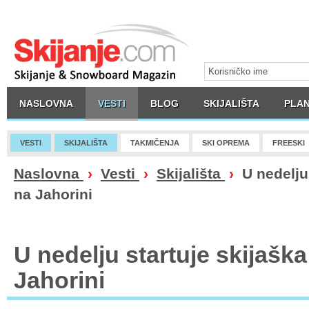
NASLOVNA
VESTI
BLOG
SKIJALIŠTA
PLAN
VESTI
SKIJALIŠTA
TAKMIČENJA
SKI OPREMA
FREESKI
Naslovna
›
Vesti
›
Skijališta
›
U nedelju 
na Jahorini
U nedelju startuje skijašk
Jahorini