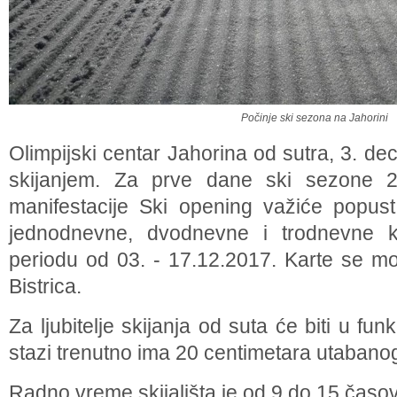
Počinje ski sezona na Jahorini
Olimpijski centar Jahorina od sutra, 3. d
skijanjem. Za prve dane ski sezone 
manifestacije Ski opening važiće popu
jednodnevne, dvodnevne i trodnevne ka
periodu od 03. - 17.12.2017. Karte se mo
Bistrica.
Za ljubitelje skijanja od suta će biti u fun
stazi trenutno ima 20 centimetara utabano
Radno vreme skijališta je od 9 do 15 časo